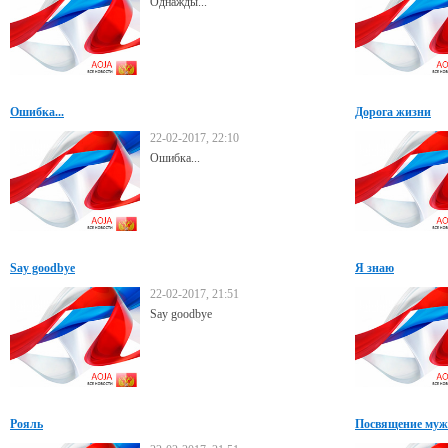
Однажды...
Ошибка...
Дорога жизни
22-02-2017, 22:10
Ошибка...
Say goodbye
Я знаю
22-02-2017, 21:51
Say goodbye
Рояль
Посвящение му