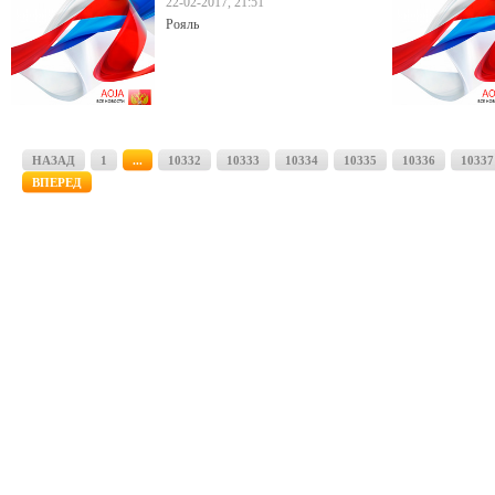
22-02-2017, 21:51
Рояль
НАЗАД
1
...
10332
10333
10334
10335
10336
10337
ВПЕРЕД