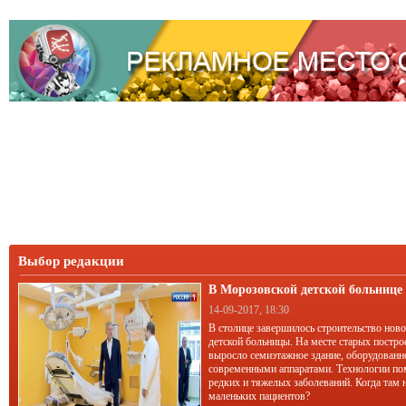
Выбор редакции
В Морозовской детской больниц
корпус
14-09-2017, 18:30
В столице завершилось строительство нов
детской больницы. На месте старых постро
выросло семиэтажное здание, оборудован
современными аппаратами. Технологии по
редких и тяжелых заболеваний. Когда там 
маленьких пациентов?