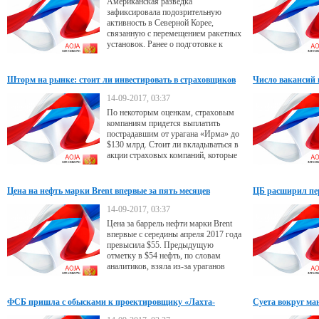
Американская разведка
зафиксировала подозрительную
активность в Северной Корее,
связанную с перемещением ракетных
установок. Ранее о подготовке к
новому возможному ракетному
пуску предупредила Южная Корея
Шторм на рынке: стоит ли инвестировать в страховщиков
Число вакансий 
после удара «Ирмы»
максимума
14-09-2017, 03:37
По некоторым оценкам, страховым
компаниям придется выплатить
пострадавшим от урагана «Ирма» до
$130 млрд. Стоит ли вкладываться в
акции страховых компаний, которые
подешевели в ожидании удара стихии
на 4–18%?
Цена на нефть марки Brent впервые за пять месяцев
ЦБ расширил пер
превысила $55
14-09-2017, 03:37
Цена за баррель нефти марки Brent
впервые с середины апреля 2017 года
превысила $55. Предыдущую
отметку в $54 нефть, по словам
аналитиков, взяла из-за ураганов
«Харви» и «Ирма», от которых
пострадало побережье США
ФСБ пришла с обысками к проектировщику «Лахта-
Суета вокруг ма
центра» и башни «Эволюция»
«Запад-2017»