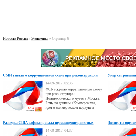
Новости России
»
Экономика
» Страница 6
СМИ узнали о коррупционной схеме при реконструкции
Умер сыгравший
Политехнического музея
14-09-2017, 05:36
ФСБ вскрыло коррупционную схему
при реконструкции
Политехнического музея в Москве.
Речь, по данным «Коммерсанта»,
идет о коммерческом подкупе в
особо крупном размере. Заведено
уголовное дело, не исключены новые
эпизоды
Разведка США зафиксировала перемещение ракетных
Эксперты оценил
комплексов в КНДР
эвакуации
14-09-2017, 04:37