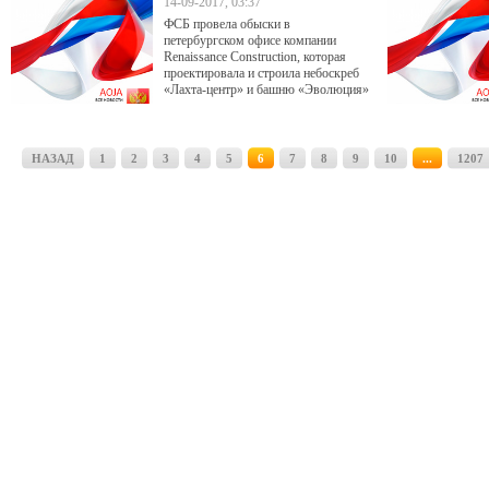
14-09-2017, 03:37
ФСБ провела обыски в
петербургском офисе компании
Renaissance Construction, которая
проектировала и строила небоскреб
«Лахта-центр» и башню «Эволюция»
в «Москва-Сити». По информации
источника, ее подозревают в выводе
100 млрд руб.
НАЗАД
1
2
3
4
5
6
7
8
9
10
...
1207