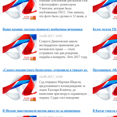
Наталья Поклонская рассказала РБК
о фотографии с режиссером
Учителем, которая была
опубликована ТАСС. Она заявила,
что фото было сделано в 12 июня, в
День России. При этом в ТАСС РБК
заявили о том, что снимок
«сентябрьский»
Выше крыши: сколько приносят необычные вечеринки
Более десяти ТЦ
анонимных звон
14-09-2017, 14:05
Супруги Даниловские нашли
нестандартное применение для
московских крыш — стали
устраивать там дни рождения,
свадьбы и концерты. Лето 2017 года,
несмотря на холода и дожди,
принесло предпринимателям 1,7 млн
руб. чистой прибыли
«Самого ненавистного бизнесмена» отправили в тюрьму из-
Противники «Ма
за поста о Клинтон
звонками о бомб
14-09-2017, 14:04
Суд отправил Мартина Шкрели,
предложившего вознаграждение за
локон Хиллари Клинтон, до
вынесения приговора в охраняемую
тюрьму. Судья счел поведение
обвиняемого «особо опасным» и
заявил, что Шкрели «прекрасно
понимает», что делает
В Москве эвакуировали восемь школ из-за анонимных
В Китае умерла 
звонков