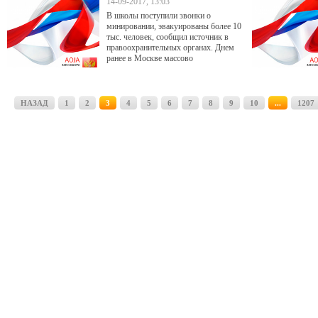
14-09-2017, 13:03
В школы поступили звонки о
минировании, эвакуированы более 10
тыс. человек, сообщил источник в
правоохранительных органах. Днем
ранее в Москве массово
эвакуировали вокзалы, торговые
центры и вузы
НАЗАД
1
2
3
4
5
6
7
8
9
10
...
1207