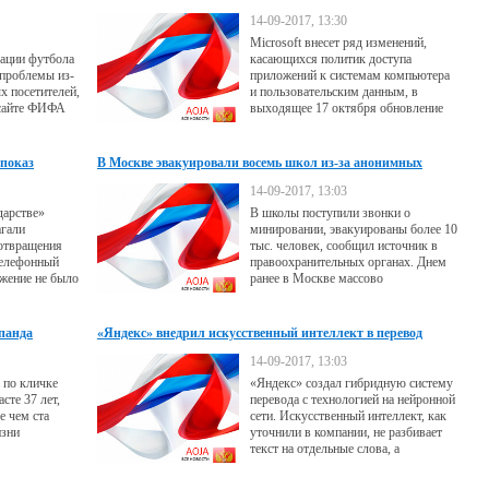
данным "без спроса"
14-09-2017, 13:30
Microsoft внесет ряд изменений,
ации футбола
касающихся политик доступа
 проблемы из-
приложений к системам компьютера
х посетителей,
и пользовательским данным, в
 сайте ФИФА
выходящее 17 октября обновление
на чемпионат
операционной системы Windows 10
ии. Продажи
— Fall Creators Update.
рга, но уже
показ
В Москве эвакуировали восемь школ из-за анонимных
ис".
звонков
14-09-2017, 13:03
дарстве»
В школы поступили звонки о
агали
минировании, эвакуированы более 10
дотвращения
тыс. человек, сообщил источник в
телефонный
правоохранительных органах. Днем
ожение не было
ранее в Москве массово
эвакуировали вокзалы, торговые
центры и вузы
 панда
«Яндекс» внедрил искусственный интеллект в перевод
текстов
14-09-2017, 13:03
 по кличке
«Яндекс» создал гибридную систему
сте 37 лет,
перевода с технологией на нейронной
е чем ста
сети. Искусственный интеллект, как
изни
уточнили в компании, не разбивает
текст на отдельные слова, а
рассматривает его целиком, что
позволяет лучше передать смысл