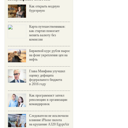
Как открыть модную
бургерную
Карта путешественников:
как стартап помогает
менять валюту без
комиссии
Биржевой курс рубля вырос
на фоне укрепления цен на
нефть
Глава Минфина улучшил
оценку дефицита
федерального бюджета
в 2016 году
Как программист затеял
революцию в организации
командировок
Следователи не исключили
влияние iPhone пилота
на крушение A320 EgyptAir