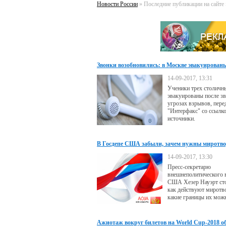
Новости России
» Последние публикации на сайте 
Звонки возобновились: в Москве эвакуирован
в Петербурге - ТЦ
14-09-2017, 13:31
Ученики трех столичн
эвакуированы после зв
угрозах взрывов, пере
"Интерфакс" со ссылко
источники.
В Госдепе США забыли, зачем нужны миротв
14-09-2017, 13:30
Пресс-секретарю
внешнеполитического 
США Хезер Науэрт сто
как действуют миротво
какие границы их можн
Ажиотаж вокруг билетов на World Cup-2018 о