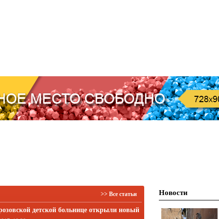
Новости
>> Все статьи
розовской детской больнице открыли новый
ус