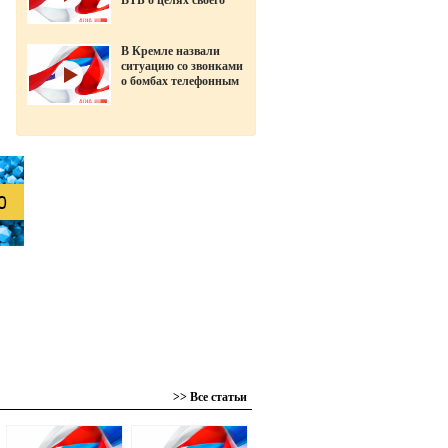
ВТБ о целях своего
ухода в «Открытие»
В Кремле назвали
ситуацию со звонками
о бомбах телефонным
терроризмом
>> Все статьи