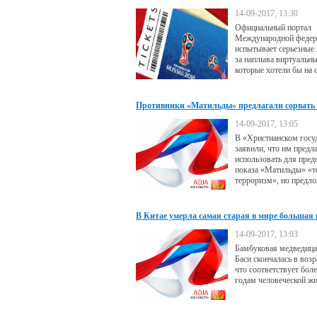
ФИФА
14-09-2017, 13:30
Официальный портал
Международной федер
испытывает серьезные
за наплыва виртуальны
которые хотели бы на
забронировать билеты 
мира 2018 года в Росс
начались в 12.00 четве
Противники «Матильды» предлагали сорвать 
через полчаса сайт "зав
звонками о бомбах
14-09-2017, 13:05
В «Христианском госу
заявили, что им предл
использовать для пре
показа «Матильды» «
терроризм», но предл
принято
В Китае умерла самая старая в мире большая
14-09-2017, 13:03
Бамбуковая медведица
Баси скончалась в возра
что соответствует боле
годам человеческой ж