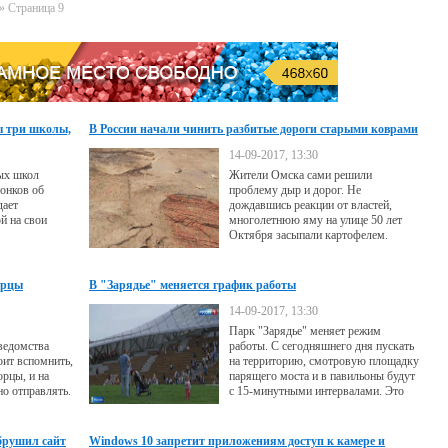
» Страница 9
ы три школы,
В России начали чинить разбитые дороги старыми коврами
14-09-2017, 13:30
ых школ
Жители Омска сами решили
онков об
проблему дыр и дорог. Не
дает
дождавшись реакции от властей,
й на свои
многолетнюю яму на улице 50 лет
Октября засыпали картофелем.
Другим распространенным
дорожным материалом в этом году
стали старые ковры.
орцы
В "Зарядье" меняется график работы
14-09-2017, 13:30
Парк "Зарядье" меняет режим
ведомства
работы. С сегодняшнего дня пускать
ит вспомнить,
на территорию, смотровую площадку
рцы, и на
парящего моста и в павильоны будут
о отправлять.
с 15-минутными интервалами. Это
позволит распределить потоки
посетителей и повысить контроль за
объектами.
брушил сайт
Windows 10 запретит приложениям доступ к камере и