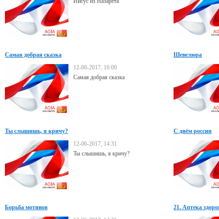
Иисус из Назарета
Самая добрая сказка
Шевелюра
12-06-2017, 16:00
Самая добрая сказка
Ты слышишь, я кричу?
С днём россии
12-06-2017, 14:31
Ты слышишь, я кричу?
Борьба мотивов
21. Аптека здоро