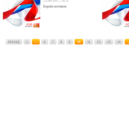
12-06-2017, 14:31
Борьба мотивов
НАЗАД
1
...
6
7
8
9
10
11
12
13
14
..