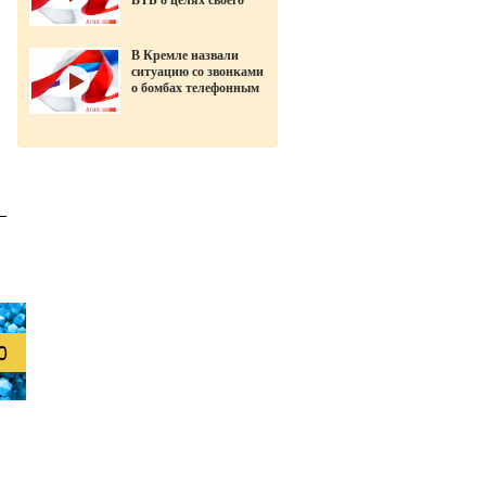
ВТБ о целях своего
ухода в «Открытие»
В Кремле назвали
ситуацию со звонками
о бомбах телефонным
терроризмом