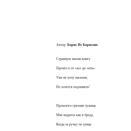
Автор:
Борис Из Борисово
Странную жизни книгу
Прочёл я от «аз» до «ять».
Уже не хочу насилия,
Не хочется подчинять!
Прошлого грязная лужица
Мне видится как в бреду,
Когда за ручку по улице