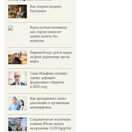
Как открыть модную
бургерную
Карта путешественников:
как стартап помогает
менять валюту без
комиссии
Биржевой курс рубля вырос
на фоне укрепления цен на
нефть
Глава Минфина улучшил
оценку дефицита
федерального бюджета
в 2016 году
Как программист затеял
революцию в организации
командировок
Следователи не исключили
влияние iPhone пилота
на крушение A320 EgyptAir