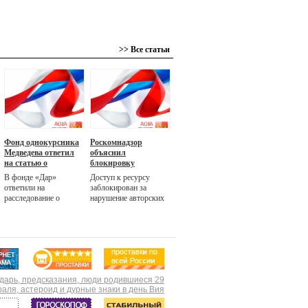
>> Все статьи
Фонд однокурсника
Роскомнадзор
Медведева ответил
объяснил
на статью о
блокировку
«ривьере» для
«Компромат.ру»
В фонде «Дар»
Доступ к ресурсу
премьера
ответили на
заблокирован за
расследование о
нарушение авторских
строительстве под
прав, но по ресурсу
Калининградом
выносились и другие
усадьбы для премьера
судебные решения,
Дмитрия Медведева
заявили РБК в
площадью 16 га.
Роскомнадзоре. На
Участок был куплен,
момент публикации
но на нем ничего не
одно из зеркал сайта
строится, заявили в
оставалось доступным
фонде