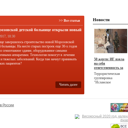
Новости
>> Все статьи
розовской детской больнице открыли новый
ус
2017, 18:30
ице завершилось строительство новой Морозовской
й больницы. На месте старых построек еще 30-х годов
о семиэтажное здание, оборудованное самыми
енными аппаратами. Технологии помогут в лечении
 и тяжелых заболеваний. Когда там начнут принимать
50 жертв: ИГ взяла
ких пациентов?
на себя
ответственность за
масштабный теракт
Террористическая
в Ираке
группировка
"Исламское
Читать далее
государство"
(запрещена в РФ)
взяла на себя
ответственность за
двойной теракт в
в России
Ираке, жертвами
которого стали 50
человек, а ранения
получили более 80
человек.