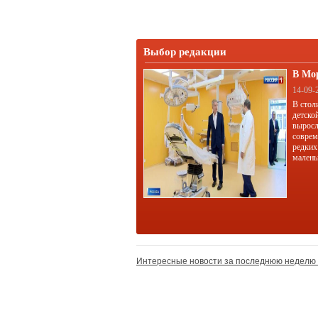
Выбор редакции
В Мо
корп
14-09-
В стол
детско
выросл
соврем
редких
малень
Интересные новости за последнюю неделю 