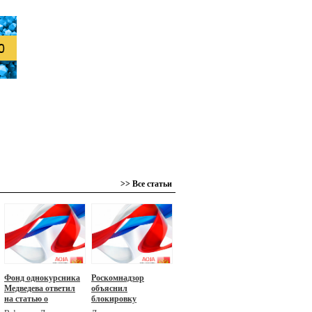
>> Все статьи
Фонд однокурсника
Роскомнадзор
Медведева ответил
объяснил
на статью о
блокировку
«ривьере» для
«Компромат.ру»