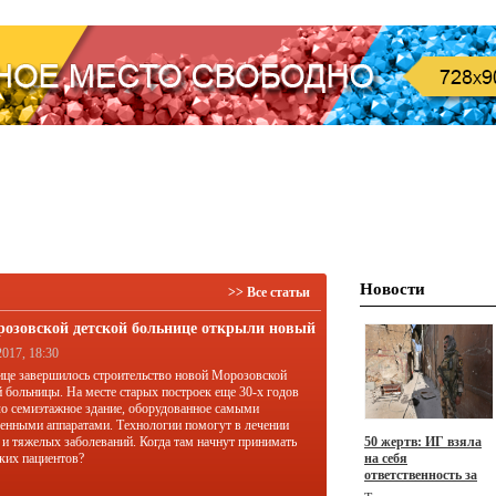
Новости
>> Все статьи
розовской детской больнице открыли новый
ус
2017, 18:30
ице завершилось строительство новой Морозовской
й больницы. На месте старых построек еще 30-х годов
о семиэтажное здание, оборудованное самыми
енными аппаратами. Технологии помогут в лечении
 и тяжелых заболеваний. Когда там начнут принимать
50 жертв: ИГ взяла
ких пациентов?
на себя
ответственность за
масштабный теракт