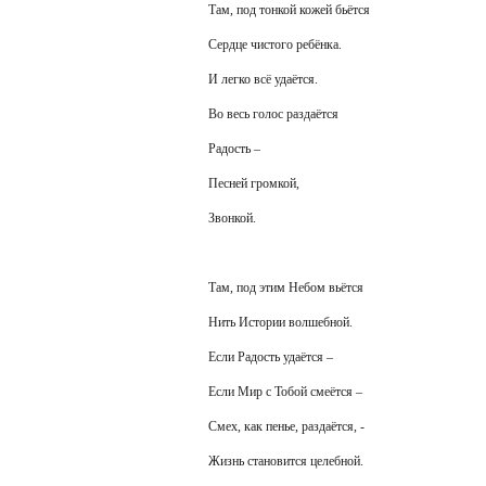
Там, под тонкой кожей бьётся
Сердце чистого ребёнка.
И легко всё удаётся.
Во весь голос раздаётся
Радость –
Песней громкой,
Звонкой.
Там, под этим Небом вьётся
Нить Истории волшебной.
Если Радость удаётся –
Если Мир с Тобой смеётся –
Смех, как пенье, раздаётся, -
Жизнь становится целебной.