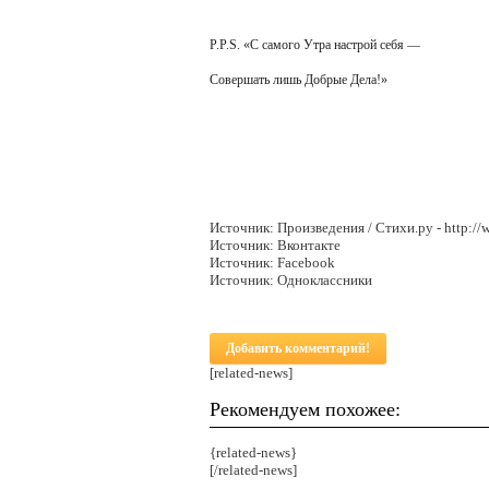
P.P.S. «С самого Утра настрой себя —
Совершать лишь Добрые Дела!»
Источник: Произведения / Стихи.ру - http://
Источник: Вконтакте
Источник: Facebook
Источник: Одноклассники
Добавить комментарий!
[related-news]
Рекомендуем похожее:
{related-news}
[/related-news]