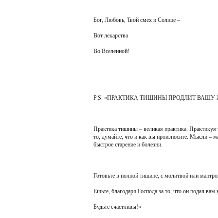
Бог, Любовь, Твой смех и Солнце –
Вот лекарства
Во Вселенной!
P.S. «ПРАКТИКА ТИШИНЫ ПРОДЛИТ ВАШУ
Практика тишины – великая практика. Практикуя 
то, думайте, что и как вы произносите. Мысли – 
быстрое старение и болезни.
Готовьте в полной тишине, с молитвой или мантро
Ешьте, благодаря Господа за то, что он подал вам 
Будьте счастливы!»