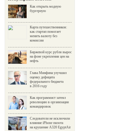
Как открыть модную
бургерную
Карта путешественников:
как стартап помогает
менять валюту без
комиссии
Биржевой курс рубля вырос
на фоне укрепления цен на
нефть
Глава Минфина улучшил
оценку дефицита
федерального бюджета
в 2016 году
Как программист затеял
революцию в организации
командировок
Следователи не исключили
влияние iPhone пилота
на крушение A320 EgyptAir