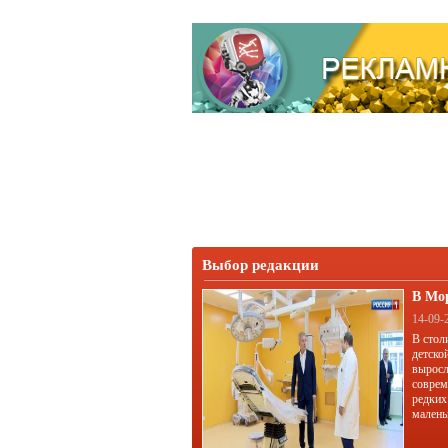
Выбор редакции
В Мо
корп
14-09-
В стол
детско
выросл
соврем
редких
малень