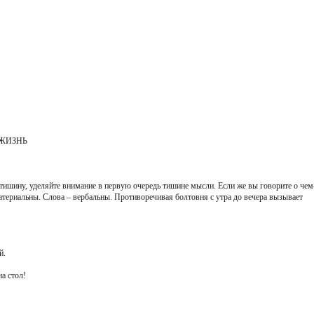
 ЖИЗНЬ
тишину, уделяйте внимание в первую очередь тишине мысли. Если же вы говорите о чем
материальны. Слова – вербальны. Противоречивая болтовня с утра до вечера вызывает
й.
на стол!