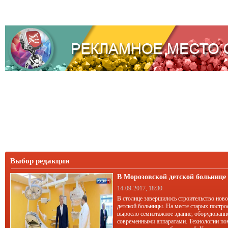
Выбор редакции
В Морозовской детской больниц
корпус
14-09-2017, 18:30
В столице завершилось строительство нов
детской больницы. На месте старых постро
выросло семиэтажное здание, оборудован
современными аппаратами. Технологии по