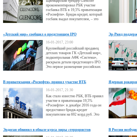
Щвейцарский трейдер Glencore
прокомментировал РБК участие
госбанка ВТБ в 19,5% приватизации
«Роснефти». Бридж-кредит, который
госбанк выдал покупателям, – это
«промежуточная сделка», сказал он
«Детский мир» сообщил о предстоящем IPO
Эр-Рияд поддерж
Америки в мире
16-01-2017, 23:00
Крупнейший российский продавец
детских товаров ГК «Детский мир»,
подконтрольная АФК «Система»,
раскрыла детали предстоящего IPO.
Это первое размещение российских
ретейлеров с начала 2014 года
В приватизации «Роснефти» принял участие ВТБ
Ядерная рокиров
санкций
16-01-2017, 21:30
Как стало известно РБК, ВТБ принял
участие в приватизации 19,5%
«Роснефти»: в декабре 2016 года он
предоставил бридж-кредит
покупателям на 692 млрд руб. Это
помогло привлечь средства в бюджет
в срок — до 15 декабря
Эрдоган обвинил в обвале курса лиры «террористов
В России возбуди
с долларами в руках»
о недоносительст