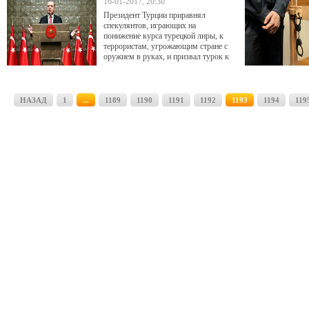
16-01-2017, 20:30
Президент Турции приравнял
спекулянтов, играющих на
понижение курса турецкой лиры, к
террористам, угрожающим стране с
оружием в руках, и призвал турок к
«мобилизации» ради защиты лиры от
спекулянтов
НАЗАД
1
...
1189
1190
1191
1192
1193
1194
119