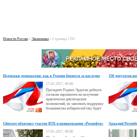
Новости России
»
Экономика
» Страница 1193
Издержки демократии: как в Турции борются за наследие
350 депутатов н
Ататюрка
законопроекта
17-01-2017, 00:00
Президент Реджеп Эрдоган добился
согласия парламента на получение
практически диктаторских
полномочий, но завоевать поддержку
большинства избирателей ему будет
гораздо сложнее
Glencore объяснил участие ВТБ в приватизации «Роснефти»
Аркадий Ротенбе
ВДНХ
17-01-2017, 00:00