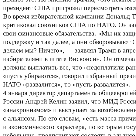
президент США пригрозил пересмотреть взгл
Во время избирательной кампании Дональд Т
критиковал союзников США по НАТО. Он зая
свои финансовые обязательства. «Мы их защ
поддержку и так далее, а они обворовывают
делаем мы? Ничего», — заявлял Трамп в апре
избирателями в штате Висконсин. Он отмеча
должны выплатить все, что «недоплатили ра
«пусть убираются», говорил избранный презид
НАТО «развалится», то «пусть развалится».
4 января директор департамента общеевропе
России Андрей Келин заявил, что МИД Росс
«анахронизмом» и выступает за возобновле
с альянсом. По его словам, «есть масса причи
и экономического характера, по которым госу
небольшие, предпочитают состоять в альянсе