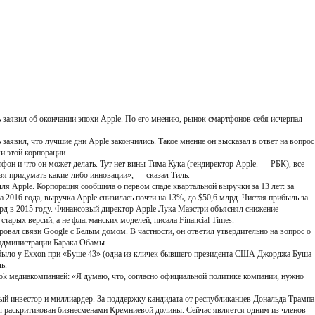
 заявил об окончании эпохи Apple. По его мнению, рынок смартфонов себя исчерпал
заявил, что лучшие дни Apple закончились. Такое мнение он высказал в ответ на вопрос
и этой корпорации.
он и что он может делать. Тут нет вины Тима Кука (гендиректор Apple. — РБК), все
ьзя придумать какие-либо инновации», — сказал Тиль.
я Apple. Корпорация сообщила о первом спаде квартальной выручки за 13 лет: за
 2016 года, выручка Apple снизилась почти на 13%, до $50,6 млрд. Чистая прибыль за
лрд в 2015 году. Финансовый директор Apple Лука Маэстри объяснял снижение
тарых версий, а не флагманских моделей, писала Financial Times.
овал связи Google с Белым домом. В частности, он ответил утвердительно на вопрос о
 администрации Барака Обамы.
было у Exxon при «Буше 43» (одна из кличек бывшего президента США Джорджа Буша
ь.
ook медиакомпанией: «Я думаю, что, согласно официальной политике компании, нужно
ный инвестор и миллиардер. За поддержку кандидата от республиканцев Дональда Трампа
раскритикован бизнесменами Кремниевой долины. Сейчас является одним из членов