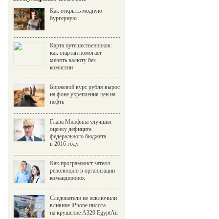
Как открыть модную
бургерную
Карта путешественников:
как стартап помогает
менять валюту без
комиссии
Биржевой курс рубля вырос
на фоне укрепления цен на
нефть
Глава Минфина улучшил
оценку дефицита
федерального бюджета
в 2016 году
Как программист затеял
революцию в организации
командировок
Следователи не исключили
влияние iPhone пилота
на крушение A320 EgyptAir