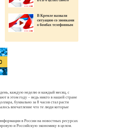
ВТБ о целях своего
ухода в «Открытие»
В Кремле назвали
ситуацию со звонками
о бомбах телефонным
терроризмом
 день, каждую неделю и каждый месяц, с
ают в этом году – ведь никто в нашей стране
оллара, буквально за 8 часов стал расти
валось впечатление что те люди которые
 информации в России на новостных ресурсах
мировую и Российскую экономику в целом.