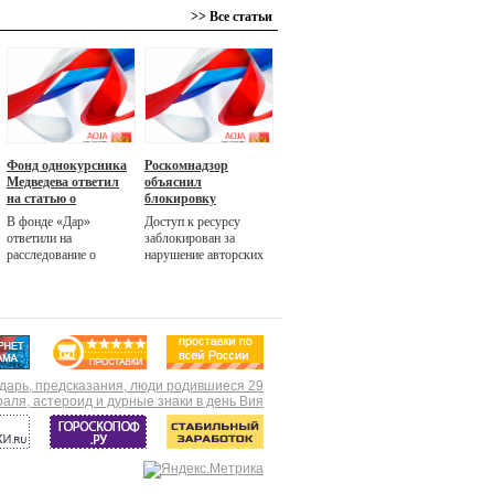
>> Все статьи
Фонд однокурсника
Роскомнадзор
Медведева ответил
объяснил
на статью о
блокировку
«ривьере» для
«Компромат.ру»
В фонде «Дар»
Доступ к ресурсу
премьера
ответили на
заблокирован за
расследование о
нарушение авторских
строительстве под
прав, но по ресурсу
Калининградом
выносились и другие
усадьбы для премьера
судебные решения,
Дмитрия Медведева
заявили РБК в
площадью 16 га.
Роскомнадзоре. На
Участок был куплен,
момент публикации
но на нем ничего не
одно из зеркал сайта
строится, заявили в
оставалось доступным
фонде