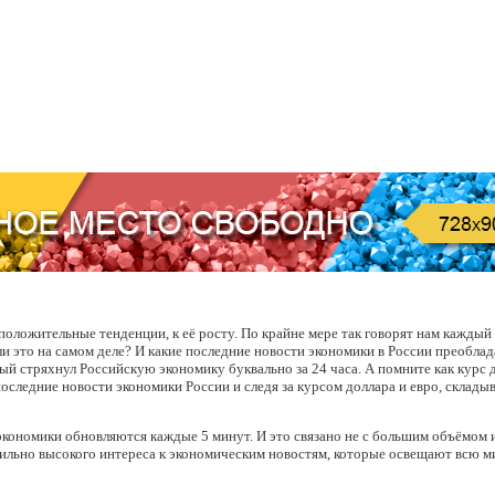
оложительные тенденции, к её росту. По крайне мере так говорят нам каждый
ли это на самом деле? И какие последние новости экономики в России преоблад
рый стряхнул Российскую экономику буквально за 24 часа. А помните как курс д
последние новости экономики России и следя за курсом доллара и евро, склады
 экономики обновляются каждые 5 минут. И это связано не с большим объёмом
табильно высокого интереса к экономическим новостям, которые освещают всю 