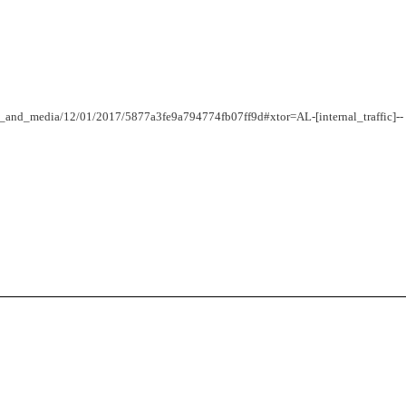
y_and_media/12/01/2017/5877a3fe9a794774fb07ff9d#xtor=AL-[internal_traffic]--