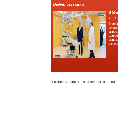
Выбор редакции
В Мо
корп
14-09-
В стол
детско
выросл
соврем
редких
малень
Интересные новости за последнюю неделю 