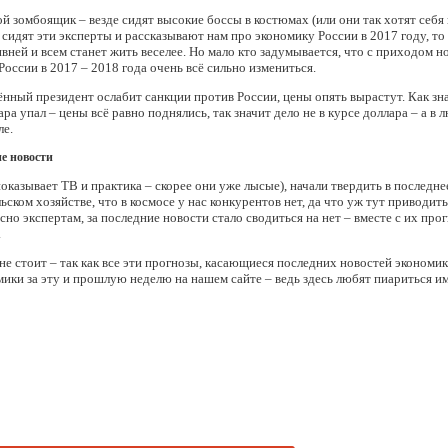
ой зомбоящик – везде сидят высокие боссы в костюмах (или они так хотят себя
 сидят эти эксперты и рассказывают нам про экономику России в 2017 году, то ч
ней и всем станет жить веселее. Но мало кто задумывается, что с приходом н
России в 2017 – 2018 года очень всё сильно измениться.
ённый президент ослабит санкции против России, цены опять вырастут. Как з
ра упал – цены всё равно поднялись, так значит дело не в курсе доллара – а в 
ле.
е новости
оказывает ТВ и практика – скорее они уже лысые), начали твердить в последне
ском хозяйстве, что в космосе у нас конкурентов нет, да что уж тут приводит
но экспертам, за последние новости стало сводиться на нет – вместе с их прог
.
е стоит – так как все эти прогнозы, касающиеся последних новостей экономики 
мики за эту и прошлую неделю на нашем сайте – ведь здесь любят пиариться и