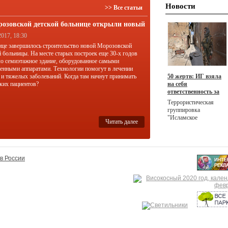
Новости
>> Все статьи
розовской детской больнице открыли новый
ус
2017, 18:30
ице завершилось строительство новой Морозовской
й больницы. На месте старых построек еще 30-х годов
о семиэтажное здание, оборудованное самыми
енными аппаратами. Технологии помогут в лечении
 и тяжелых заболеваний. Когда там начнут принимать
50 жертв: ИГ взяла
ких пациентов?
на себя
ответственность за
масштабный теракт
Террористическая
в Ираке
группировка
"Исламское
Читать далее
государство"
(запрещена в РФ)
взяла на себя
ответственность за
двойной теракт в
в России
Ираке, жертвами
которого стали 50
человек, а ранения
получили более 80
человек.