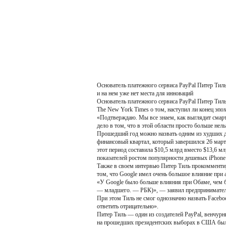
Основатель платежного сервиса PayPal Питер Тиль
и на нем уже нет места для инноваций
Основатель платежного сервиса PayPal Питер Тиль 
The New York Times о том, наступил ли конец эпох
«Подтверждаю. Мы все знаем, как выглядит смартф
дело в том, что в этой области просто больше нел
Прошедший год можно назвать одним из худших дл
финансовый квартал, который завершился 26 марта
этот период составила $10,5 млрд вместо $13,6 м
показателей ростом популярности дешевых iPhone с
Также в своем интервью Питер Тиль прокомментир
том, что Google имел очень большое влияние при
«У Google было больше влияния при Обаме, чем 
— младшего. — РБК)», — заявил предпринимател
При этом Тиль не смог однозначно назвать Faceb
ответить отрицательно».
Питер Тиль — один из создателей PayPal, венчур
на прошедших президентских выборах в США был 