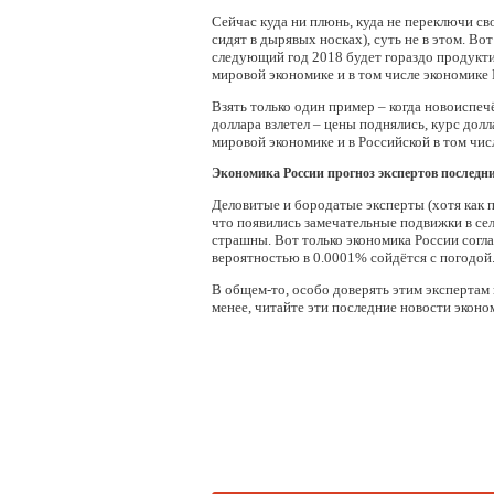
Сейчас куда ни плюнь, куда не переключи св
сидят в дырявых носках), суть не в этом. Вот
следующий год 2018 будет гораздо продуктив
мировой экономике и в том числе экономике 
Взять только один пример – когда новоиспеч
доллара взлетел – цены поднялись, курс долла
мировой экономике и в Российской в том чис
Экономика России прогноз экспертов последни
Деловитые и бородатые эксперты (хотя как п
что появились замечательные подвижки в сель
страшны. Вот только экономика России соглас
вероятностью в 0.0001% сойдётся с погодой
В общем-то, особо доверять этим экспертам н
менее, читайте эти последние новости эконо