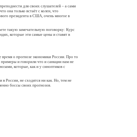
 преподнести для своих слушателей – а сами
то она только встаёт с колен, что
ового президента в США, очень многое в
наете такую замечательную поговорку: Курс
людях, которые эти самые цены и ставят в
е время о прогнозе экономики России. Про то
ь примеры и говорили что и санкции нам не
нозами, которые, как и у синоптиков с
в России, не сходятся ни как. Но, тем не
менно боссы своих прогнозов.