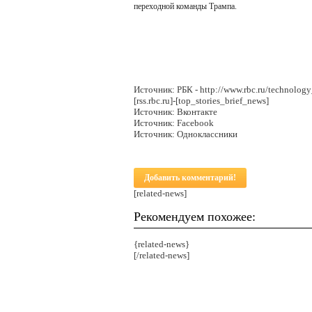
переходной команды Трампа.
Источник: РБК - http://www.rbc.ru/technolog
[rss.rbc.ru]-[top_stories_brief_news]
Источник: Вконтакте
Источник: Facebook
Источник: Одноклассники
Добавить комментарий!
[related-news]
Рекомендуем похожее:
{related-news}
[/related-news]