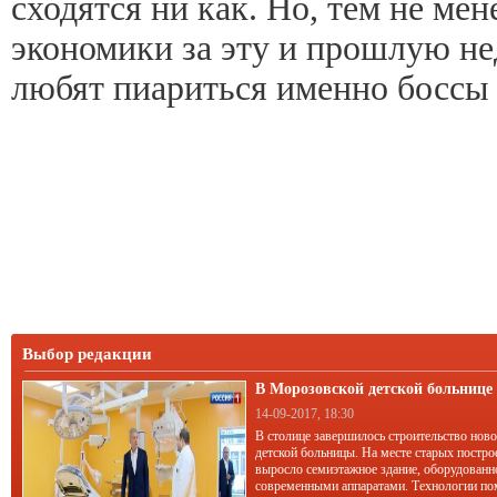
сходятся ни как. Но, тем не мен
экономики за эту и прошлую не
любят пиариться именно боссы 
Выбор редакции
В Морозовской детской больниц
корпус
14-09-2017, 18:30
В столице завершилось строительство нов
детской больницы. На месте старых постро
выросло семиэтажное здание, оборудован
современными аппаратами. Технологии по