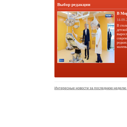
Выбор редакции
В Мо
корп
14-09-
В стол
детско
выросл
соврем
редких
малень
Интересные новости за последнюю неделю 