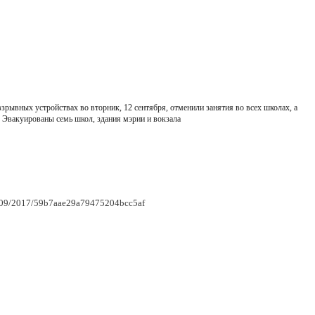
рывных устройствах во вторник, 12 сентября, отменили занятия во всех школах, а
 Эвакуированы семь школ, здания мэрии и вокзала
12/09/2017/59b7aae29a79475204bcc5af