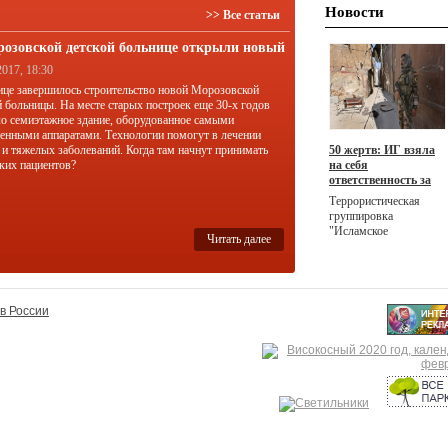
Новости
>> Все статьи
розовской детской больнице открыли новый
ус
2017, 18:30
ице завершилось строительство новой Морозовской
й больницы. На месте старых построек еще 30-х годов
о семиэтажное здание, оборудованное самыми
енными аппаратами. Технологии помогут в лечении
 и тяжелых заболеваний. Когда там начнут принимать
50 жертв: ИГ взяла
ких пациентов?
на себя
ответственность за
масштабный теракт
Террористическая
в Ираке
группировка
"Исламское
Читать далее
государство"
(запрещена в РФ)
взяла на себя
ответственность за
двойной теракт в
в России
Ираке, жертвами
которого стали 50
человек, а ранения
получили более 80
человек.