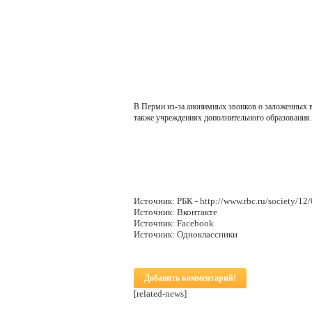
В Перми из-за анонимных звонков о заложенных вз
также учреждениях дополнительного образования.
Источник: РБК - http://www.rbc.ru/society/
Источник: Вконтакте
Источник: Facebook
Источник: Одноклассники
Добавить комментарий!
[related-news]