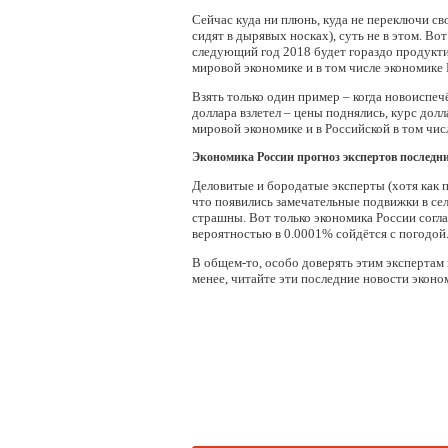
Сейчас куда ни плюнь, куда не переключи св
сидят в дырявых носках), суть не в этом. Вот
следующий год 2018 будет гораздо продуктив
мировой экономике и в том числе экономике 
Взять только один пример – когда новоиспеч
доллара взлетел – цены поднялись, курс долла
мировой экономике и в Российской в том чис
Экономика России прогноз экспертов последни
Деловитые и бородатые эксперты (хотя как п
что появились замечательные подвижки в сель
страшны. Вот только экономика России соглас
вероятностью в 0.0001% сойдётся с погодой
В общем-то, особо доверять этим экспертам н
менее, читайте эти последние новости эконо