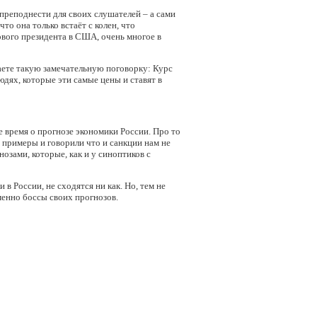
 преподнести для своих слушателей – а сами
то она только встаёт с колен, что
ового президента в США, очень многое в
наете такую замечательную поговорку: Курс
людях, которые эти самые цены и ставят в
е время о прогнозе экономики России. Про то
ь примеры и говорили что и санкции нам не
нозами, которые, как и у синоптиков с
в России, не сходятся ни как. Но, тем не
менно боссы своих прогнозов.