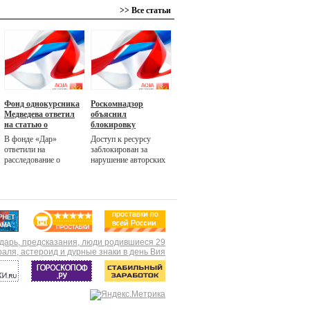
>> Все статьи
Фонд однокурсника
Роскомнадзор
Медведева ответил
объяснил
на статью о
блокировку
«ривьере» для
«Компромат.ру»
В фонде «Дар»
Доступ к ресурсу
премьера
ответили на
заблокирован за
расследование о
нарушение авторских
строительстве под
прав, но по ресурсу
Калининградом
выносились и другие
усадьбы для премьера
судебные решения,
Дмитрия Медведева
заявили РБК в
площадью 16 га.
Роскомнадзоре. На
Участок был куплен,
момент публикации
но на нем ничего не
одно из зеркал сайта
строится, заявили в
оставалось доступным
фонде