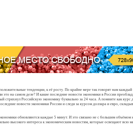
оложительные тенденции, к её росту. По крайне мере так говорят нам каждый
ли это на самом деле? И какие последние новости экономики в России преоблад
рый стряхнул Российскую экономику буквально за 24 часа. А помните как курс д
последние новости экономики России и следя за курсом доллара и евро, склады
 экономики обновляются каждые 5 минут. И это связано не с большим объёмом
табильно высокого интереса к экономическим новостям, которые освещают всю 