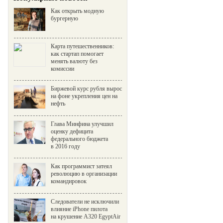
Как открыть модную
бургерную
Карта путешественников:
как стартап помогает
менять валюту без
комиссии
Биржевой курс рубля вырос
на фоне укрепления цен на
нефть
Глава Минфина улучшил
оценку дефицита
федерального бюджета
в 2016 году
Как программист затеял
революцию в организации
командировок
Следователи не исключили
влияние iPhone пилота
на крушение A320 EgyptAir