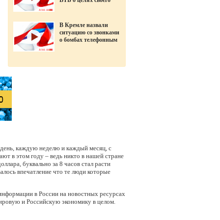
ВТБ о целях своего
ухода в «Открытие»
В Кремле назвали
ситуацию со звонками
о бомбах телефонным
терроризмом
 день, каждую неделю и каждый месяц, с
ают в этом году – ведь никто в нашей стране
оллара, буквально за 8 часов стал расти
валось впечатление что те люди которые
 информации в России на новостных ресурсах
мировую и Российскую экономику в целом.